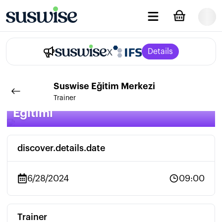
x
Details
Suswise
Eğitim Merkezi
Entegre Pest/Haşere Kontrol
Trainer
Eğitimi
discover.details.date
6/28/2024
09:00
Trainer