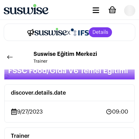
x
Details
Suswise
Eğitim Merkezi
Trainer
FSSC Food/Gıda V6 Temel Eğitimi
discover.details.date
9/27/2023
09:00
Trainer