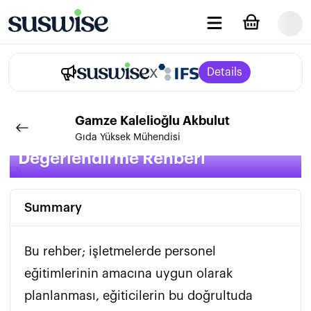
x
Details
Gamze
Kalelioğlu Akbulut
Eğitim Planlama ve Eğitim Etkinlik
Gıda Yüksek Mühendisi
Değerlendirme Rehberi
Summary
Bu rehber; işletmelerde personel 
eğitimlerinin amacına uygun olarak 
planlanması, eğiticilerin bu doğrultuda 