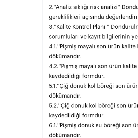
2.''Analiz sıklığı risk analizi'' D
gereklilikleri açısında değerlendirmesinin yapıldığı dökümandır.                                   
3.''Kalite Kontrol Planı '' Donduru
sorumluları ve kayıt bilgilerinin yer aldığı plandır.                                                                                                                                                 
4.1.''Pişmiş mayalı son ürün kalite 
dökümandır.                                                                                                                                                                                                                                  
4.2.''Pişmiş mayalı son ürün kalite
kaydedildiği formdur.                                                                                                                                                                                                                                 
5.1.''Çiğ donuk kol böreği son ürün 
dökümandır.                                                                                                                                                                                                                                             
5.2.''Çiğ donuk kol böreği son ürün
kaydedildiği formdur.                                                                                                                                                                                                                                              
6.1.''Pişmiş donuk su böreği son ür
dökümandır.                                                                                                                                                                                                                                       