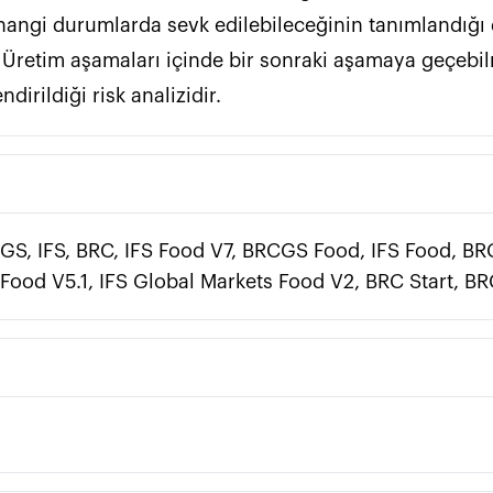
 sevk edilebileceğinin tanımlandığı dökümandır.                               
i'' Üretim aşamaları içinde bir sonraki aşamaya geçebi
dirildiği risk analizidir.
S, IFS, BRC, IFS Food V7, BRCGS Food, IFS Food, B
od V5.1, IFS Global Markets Food V2, BRC Start, BR