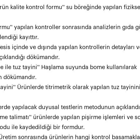
ün kalite kontrol formu'' su böreğinde yapılan fizikse
ormu'' yapılan kontroller sonrasında analizlerin gıda gü
                                                                    
Tesis içinde ve dışında yapılan kontrollerin detayları v
                                                                                     
me ile tuz tayini'' Haşlama suyunda bome kullanılarak 
                                                          
tayini'' Ürünlerde titrimetrik olarak yapılan tuz tayinin
                                                                                                                                                                                                                 
me talimatı'' ürünlerde yapılan pişirme işlemleri ve s
                                                                                                             
 Üretim sonrasında ürünlerin hangi kontrol basamaklar