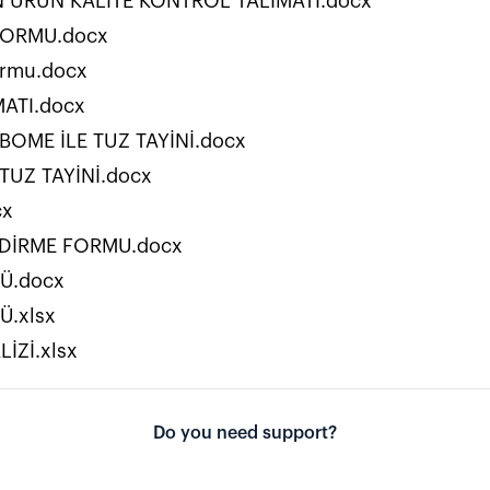
N ÜRÜN KALİTE KONTROL TALİMATI.docx
FORMU.docx
Formu.docx
ATI.docx
BOME İLE TUZ TAYİNİ.docx
TUZ TAYİNİ.docx
cx
NDİRME FORMU.docx
Ü.docx
Ü.xlsx
İZİ.xlsx
Do you need support?