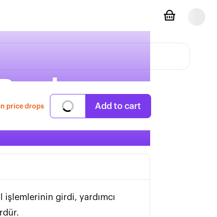
 Bırakma-
Add to cart
n price drops
şlemlerinin girdi, yardımcı 
        