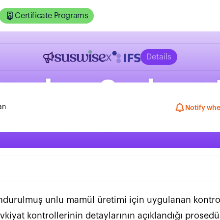
Certificate Programs
x
Details
ntrol ve Serbest
an
Notify whe
lu Mamül
durulmuş unlu mamül üretimi için uygulanan kontrol i
etaylarının açıklandığı prosedürdür.                                                   