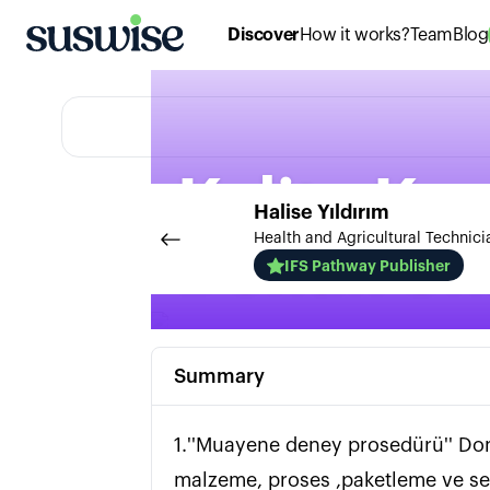
Discover
How it works?
Team
Blog
Kalite Ko
Halise
Yıldırım
Health and Agricultural Technici
Donuk Un
IFS Pathway Publisher
Summary
1.''Muayene deney prosedürü'' Don
malzeme, proses ,paketleme ve sevkiyat kontrollerinin d