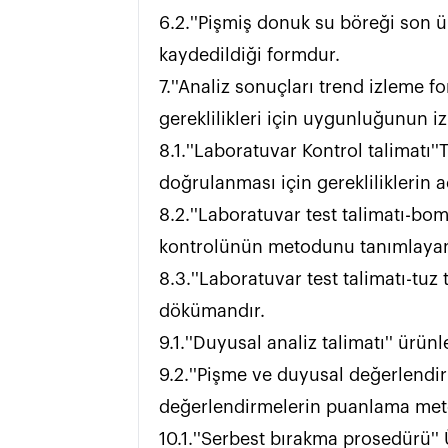
6.2.''Pişmiş donuk su böreği son ür
kaydedildiği formdur.                                                                                                                                                                                                                                                                                                                                                                                                  
7.''Analiz sonuçları trend izleme f
gereklilikleri için uygunluğunun izlendiği kayıttır.                                                                                                        
8.1.''Laboratuvar Kontrol talimatı''
doğrulanması için gerekliliklerin açıklandığı dökümandır.                                                                      
8.2.''Laboratuvar test talimatı-bo
kontrolünün metodunu tanımlayan dökümandır.                                                                                                 
8.3.''Laboratuvar test talimatı-tuz 
dökümandır.                                                                                                                                                                                                                                                    
9.1.''Duyusal analiz talimatı'' ürünlerde yapılacak duyusal testlerin metodunun açıklandığı dökümandır.                                
9.2.''Pişme ve duyusal değerlendir
değerlendirmelerin puanlama metodu ile kaydedildiği bir formdur.                                                   
10.1.''Serbest bırakma prosedürü''