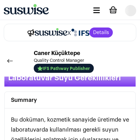
x
Details
Caner
Küçüktepe
Quality Control Manager
Kozmetik Sanayi Üretim ve
IFS Pathway Publisher
Laboratuvar Suyu Gereklilikleri
Summary
Bu doküman, kozmetik sanayide üretimde ve 
laboratuvarda kullanılması gerekli suyun 
özelliklerini anlatmak için uluslararası ve 